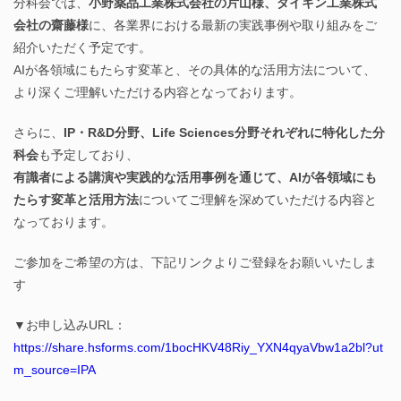
分科会では、
小野薬品工業株式会社の片山様、ダイキン工業株式
会社の齋藤様
に、各業界における最新の実践事例や取り組みをご
紹介いただく予定です。
AIが各領域にもたらす変革と、その具体的な活用方法について、
より深くご理解いただける内容となっております。
さらに、
IP・R&D分野、Life Sciences分野それぞれに特化した分
科会
も予定しており、
有識者による講演や実践的な活用事例を通じて、AIが各領域にも
たらす変革と活用方法
についてご理解を深めていただける内容と
なっております。
ご参加をご希望の方は、下記リンクよりご登録をお願いいたしま
す
▼お申し込みURL：
https://share.hsforms.com/1bocHKV48Riy_YXN4qyaVbw1a2bl?ut
m_source=IPA